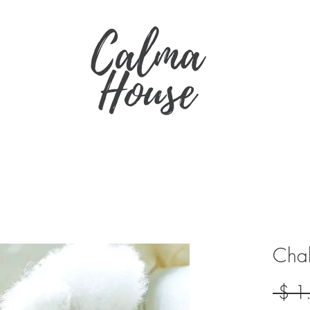
Chal
 $ 1