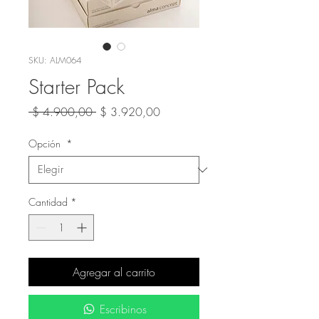
SKU: ALM064
Starter Pack
Precio
Precio
 $ 4.900,00 
$ 3.920,00
de
oferta
Opción
*
Cantidad
*
Agregar al carrito
Escribinos