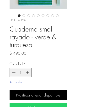
SKU: PAP007
Cuaderno small
rayado - verde &
turquesa
Precio
$ 490,00
Cantidad
*
Agotado
Notificar al estar disponible