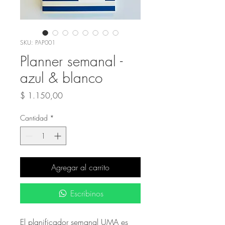
SKU: PAP001
Planner semanal -
azul & blanco
Precio
$ 1.150,00
Cantidad
*
Agregar al carrito
Escribinos
El planificador semanal UMA es