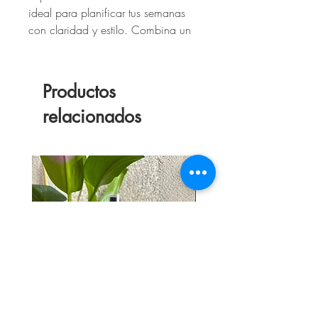
ideal para planificar tus semanas
con claridad y estilo. Combina un
diseño elegante y funcional con la
calidad danesa de Notem Studio.
Productos
Especificaciones / Detalles:
relacionados
Formato: semanal (52 semanas)
Tamaño mediano: 15 x 19 cm
Papel interior: 160 páginas de
120 grs
Encuadernación tipo flat-lay (se
abre a 180°)
Diseño minimalista y elegante
Características destacadas:
Amplios espacios para organizar
cada día