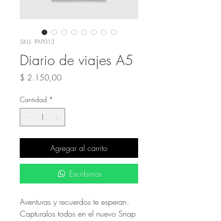
SKU: PAP013
Diario de viajes A5
Precio
$ 2.150,00
Cantidad
*
Agregar al carrito
Escribinos
Aventuras y recuerdos te esperan.
Capturalos todos en el nuevo Snap