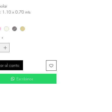
olar
 1.10 x 0.70 mts
d
*
r al carrito
Escribinos