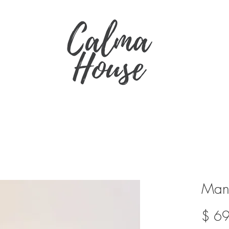
Mant
$ 6