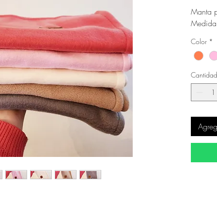
Manta p
Medida:
Color
*
Cantida
Agrega